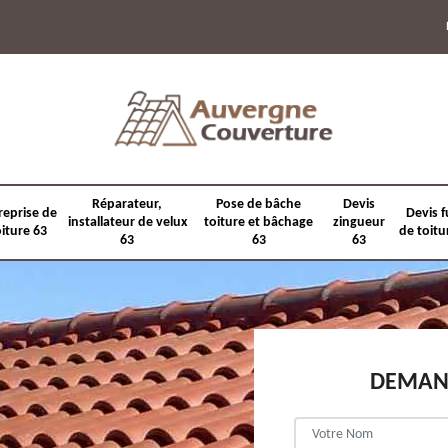
Réparateur,
Pose de bâche
Devis
reprise de
Devis f
installateur de velux
toiture et bâchage
zingueur
oiture 63
de toitu
63
63
63
DEMAND