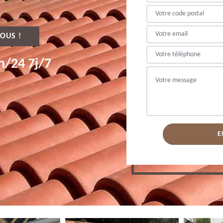
OUS !
h/24 7j/7