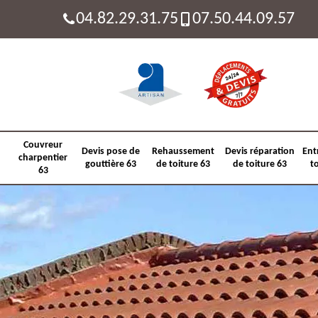
04.82.29.31.75
07.50.44.09.57
Couvreur
Devis pose de
Rehaussement
Devis réparation
Ent
charpentier
gouttière 63
de toiture 63
de toiture 63
t
63