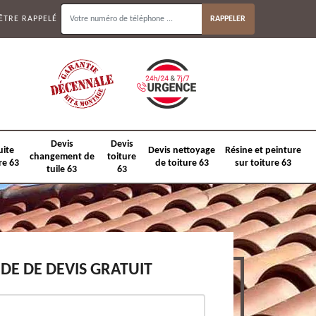
ÊTRE RAPPELÉ
Devis
Devis
uite
Devis nettoyage
Résine et peinture
changement de
toiture
re 63
de toiture 63
sur toiture 63
tuile 63
63
E DE DEVIS GRATUIT