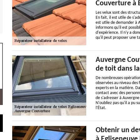
Couverture à 
Les velux sont des struct
En fait, il est utile de s'
est utile de demander à A
informons qu'il est possi
d'expérience. Il n'y a don
qu'il peut proposer une t
Auvergne Couv
de toit dans l
De nombreuses opérations s
observées au niveau des fen
experts en la matière. Da
contact avec des personne
de s'adresser à Auvergne 
N'oubliez pas qu'il a pu 
l'État.
Obtenir un dev
à Egliseneuve 