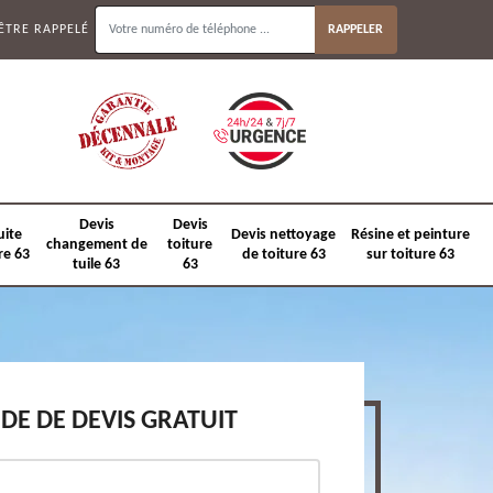
ÊTRE RAPPELÉ
Devis
Devis
uite
Devis nettoyage
Résine et peinture
changement de
toiture
re 63
de toiture 63
sur toiture 63
tuile 63
63
E DE DEVIS GRATUIT