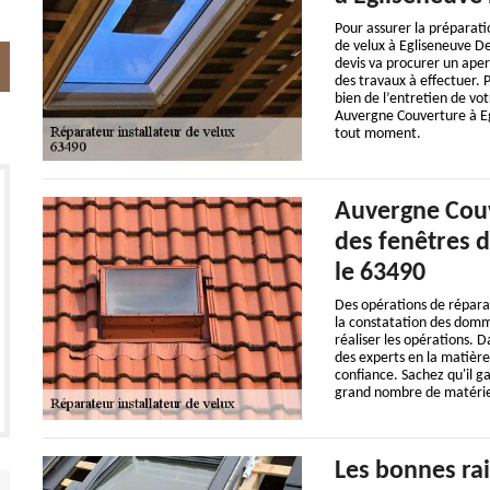
Pour assurer la préparat
de velux à Egliseneuve De
devis va procurer un aperç
des travaux à effectuer. 
bien de l’entretien de vot
Auvergne Couverture à Egl
tout moment.
Auvergne Couv
des fenêtres d
le 63490
Des opérations de répara
la constatation des dommag
réaliser les opérations. D
des experts en la matière
confiance. Sachez qu'il ga
grand nombre de matérie
Les bonnes rai