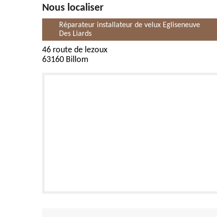
Nous localiser
Réparateur installateur de velux Egliseneuve
Des Liards
46 route de lezoux
63160 Billom