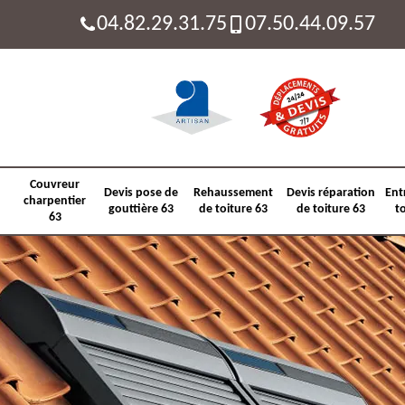
04.82.29.31.75
07.50.44.09.57
Couvreur
Devis pose de
Rehaussement
Devis réparation
Ent
charpentier
gouttière 63
de toiture 63
de toiture 63
t
63