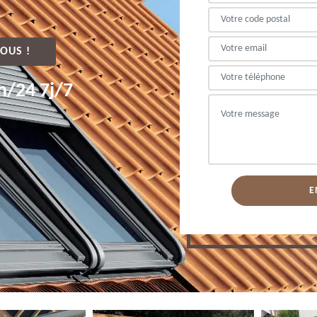
OUS !
h/24 7j/7