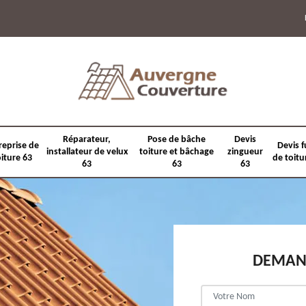
Réparateur,
Pose de bâche
Devis
reprise de
Devis f
installateur de velux
toiture et bâchage
zingueur
oiture 63
de toitu
63
63
63
DEMAND