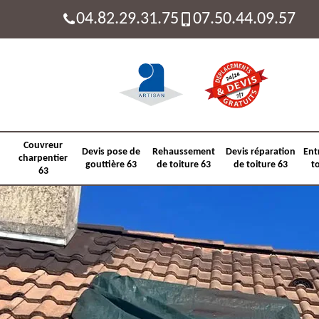
04.82.29.31.75
07.50.44.09.57
Couvreur
Devis pose de
Rehaussement
Devis réparation
Ent
charpentier
gouttière 63
de toiture 63
de toiture 63
t
63