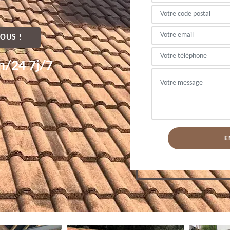
OUS !
h/24 7j/7