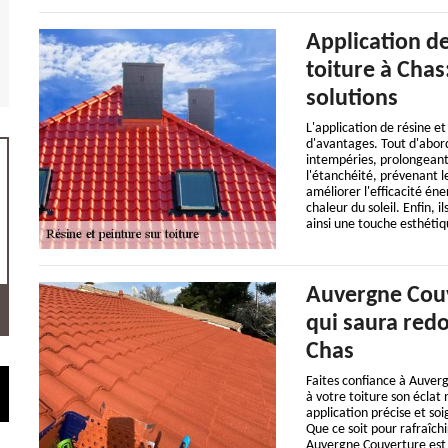
Application de
toiture à Chas
solutions
L'application de résine e
d'avantages. Tout d'abord
intempéries, prolongeant 
l'étanchéité, prévenant l
améliorer l'efficacité én
chaleur du soleil. Enfin, 
ainsi une touche esthétiq
Auvergne Couve
qui saura redo
Chas
Faites confiance à Auverg
à votre toiture son éclat 
application précise et so
Que ce soit pour rafraîch
Auvergne Couverture est l