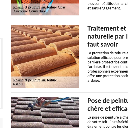
plus compétitifs du march
et sans engagement.
Traitement et 
naturelle par 
faut savoir
La protection de toiture 
solution efficace pour pr
barrière protectrice cont
l'ardoise. Il est essentiel
professionnels expériment
offre une protection optim
ardoise.
Pose de peintu
chère et effic
La pose de peinture à Chas
de votre toit. En rafraîch
également contre les élém