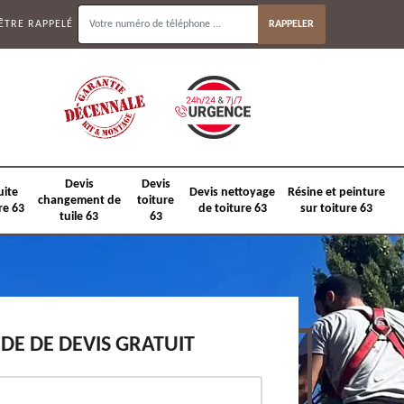
ÊTRE RAPPELÉ
Devis
Devis
uite
Devis nettoyage
Résine et peinture
changement de
toiture
re 63
de toiture 63
sur toiture 63
tuile 63
63
E DE DEVIS GRATUIT