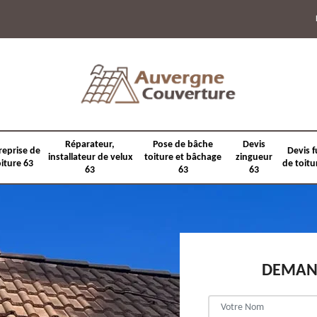
Réparateur,
Pose de bâche
Devis
reprise de
Devis f
installateur de velux
toiture et bâchage
zingueur
oiture 63
de toitu
63
63
63
DEMAND