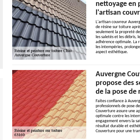
nettoyage en 
l'artisan cou
L'artisan couvreur Auver
de résine sur toiture apr
seulement la propreté de 
les saletés et les débris,
adhérence optimale. La r
les intempéries, prolongea
aspect esthétique.
Auvergne Couv
propose des se
de la pose de 
Faites confiance à Auverg
professionnels de pose de
Couverture assure une app
optimale contre les intem
engagement envers la sat
résultat durable et esthé
Couverture pour une tranqu