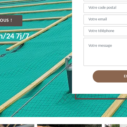
OUS !
h/24 7j/7