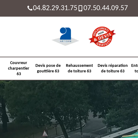
04.82.29.31.75
07.50.44.09.57
Couvreur
Devis pose de
Rehaussement
Devis réparation
Ent
charpentier
gouttière 63
de toiture 63
de toiture 63
t
63