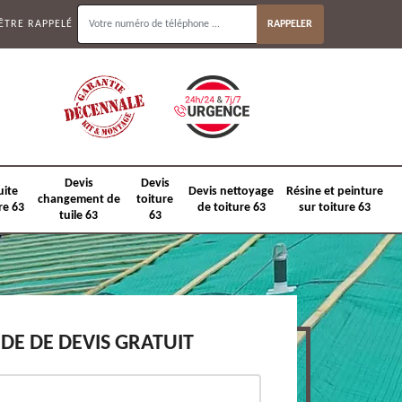
ÊTRE RAPPELÉ
Devis
Devis
uite
Devis nettoyage
Résine et peinture
changement de
toiture
re 63
de toiture 63
sur toiture 63
tuile 63
63
E DE DEVIS GRATUIT