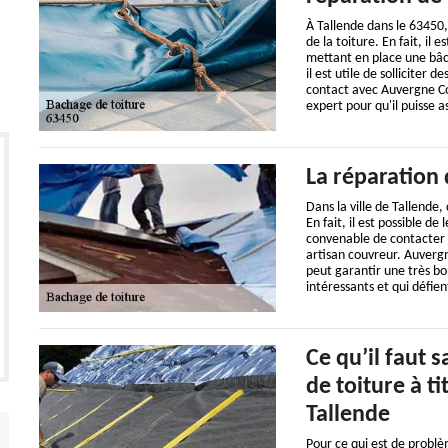
À Tallende dans le 63450
de la toiture. En fait, il 
mettant en place une bâche
il est utile de solliciter 
contact avec Auvergne Cou
expert pour qu'il puisse a
La réparation 
Dans la ville de Tallende,
En fait, il est possible de
convenable de contacter de
artisan couvreur. Auvergn
peut garantir une très bon
intéressants et qui défie
Ce qu’il faut 
de toiture à t
Tallende
Pour ce qui est de problè