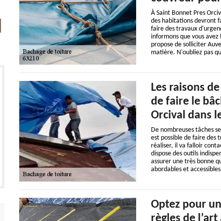
À Saint Bonnet Pres Orciva
des habitations devront fa
faire des travaux d'urgen
informons que vous avez l
propose de solliciter Auv
matière. N'oubliez pas qu'
Les raisons d
de faire le bâ
Orcival dans l
De nombreuses tâches se f
est possible de faire des
réaliser, il va falloir co
dispose des outils indisp
assurer une très bonne qua
abordables et accessibles
Optez pour un
règles de l’art