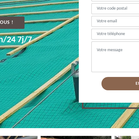
OUS !
h/24 7j/7