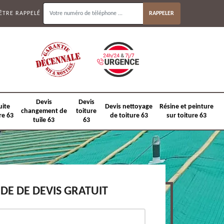
ÊTRE RAPPELÉ
Devis
Devis
uite
Devis nettoyage
Résine et peinture
changement de
toiture
re 63
de toiture 63
sur toiture 63
tuile 63
63
E DE DEVIS GRATUIT