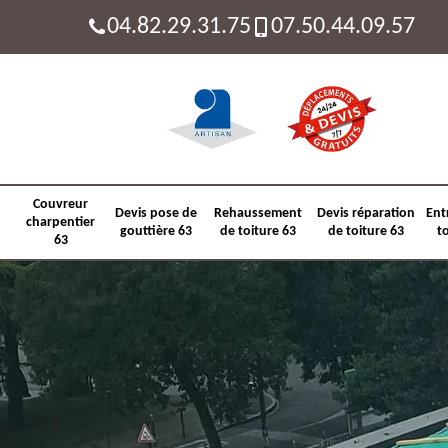
04.82.29.31.75
07.50.44.09.57
Couvreur
Devis pose de
Rehaussement
Devis réparation
Ent
charpentier
gouttière 63
de toiture 63
de toiture 63
t
63