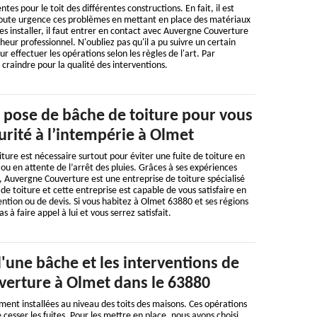
ntes pour le toit des différentes constructions. En fait, il est
toute urgence ces problèmes en mettant en place des matériaux
s installer, il faut entrer en contact avec Auvergne Couverture
eur professionnel. N'oubliez pas qu'il a pu suivre un certain
 effectuer les opérations selon les règles de l'art. Par
à craindre pour la qualité des interventions.
 pose de bâche de toiture pour vous
curité à l’intempérie à Olmet
iture est nécessaire surtout pour éviter une fuite de toiture en
ou en attente de l’arrêt des pluies. Grâces à ses expériences
 Auvergne Couverture est une entreprise de toiture spécialisé
de toiture et cette entreprise est capable de vous satisfaire en
tion ou de devis. Si vous habitez à Olmet 63880 et ses régions
 à faire appel à lui et vous serrez satisfait.
 d'une bâche et les interventions de
erture à Olmet dans le 63880
ent installées au niveau des toits des maisons. Ces opérations
 cesser les fuites. Pour les mettre en place, nous avons choisi