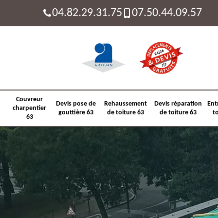
04.82.29.31.75
07.50.44.09.57
Couvreur
Devis pose de
Rehaussement
Devis réparation
Ent
charpentier
gouttière 63
de toiture 63
de toiture 63
t
63