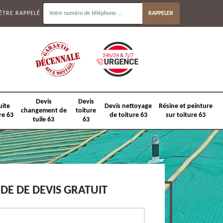
ÊTRE RAPPELÉ
Devis
Devis
uite
Devis nettoyage
Résine et peinture
changement de
toiture
re 63
de toiture 63
sur toiture 63
tuile 63
63
E DE DEVIS GRATUIT