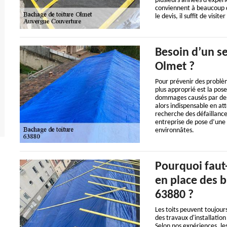
plusieurs années d'expéri
conviennent à beaucoup de
le devis, il suffit de visite
Besoin d’un se
Olmet ?
Pour prévenir des problèm
plus approprié est la pose
dommages causés par des e
alors indispensable en att
recherche des défaillance
entreprise de pose d’une 
environnâtes.
Pourquoi faut-
en place des b
63880 ?
Les toits peuvent toujours
des travaux d'installation
Selon nos expériences, le