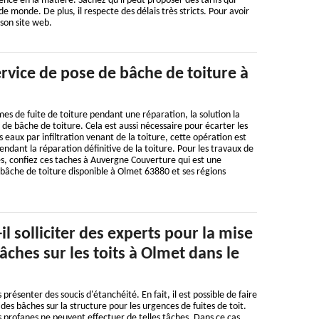
ence en la matière. Sachez qu'il peut proposer des tarifs qui
 monde. De plus, il respecte des délais très stricts. Pour avoir
r son site web.
rvice de pose de bâche de toiture à
es de fuite de toiture pendant une réparation, la solution la
 de bâche de toiture. Cela est aussi nécessaire pour écarter les
aux par infiltration venant de la toiture, cette opération est
endant la réparation définitive de la toiture. Pour les travaux de
s, confiez ces taches à Auvergne Couverture qui est une
bâche de toiture disponible à Olmet 63880 et ses régions
il solliciter des experts pour la mise
âches sur les toits à Olmet dans le
 présenter des soucis d'étanchéité. En fait, il est possible de faire
 des bâches sur la structure pour les urgences de fuites de toit.
s profanes ne peuvent effectuer de telles tâches. Dans ce cas,