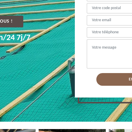
OUS !
h/24 7j/7