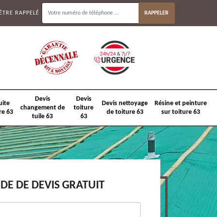
ÊTRE RAPPELÉ
Devis
Devis
uite
Devis nettoyage
Résine et peinture
changement de
toiture
re 63
de toiture 63
sur toiture 63
tuile 63
63
E DE DEVIS GRATUIT