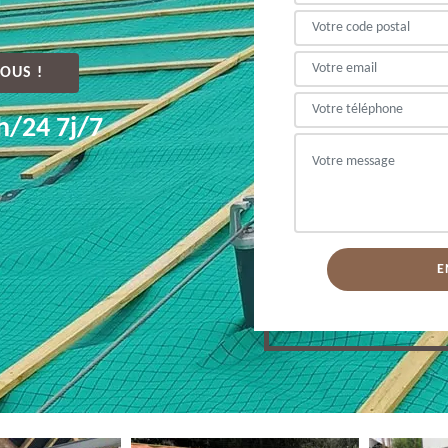
OUS !
h/24 7j/7