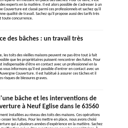
 les réparer en mettant en place des bâches. Pour ce faire, il est
s experts en la matière. Il est alors possible de s'adresser à un
e Couverture est classé parmi ces professionnels et sachez qu'il
ne qualité de travail. Sachez qu'il propose aussi des tarifs très
nt toute concurrence.
ce des bâches : un travail très
e, les toits des vieilles maisons peuvent ne pas être tout à fait
possible que les propriétaires puissent rencontrer des fuites. Pour
st indispensable d'être en contact avec un professionnel en la
s vous informons qu'il est possible d'entrer en contact avec un
vergne Couverture. Il est habitué à assurer ces tâches et il
es risques de blessures graves.
 d'une bâche et les interventions de
erture à Neuf Eglise dans le 63560
ent installées au niveau des toits des maisons. Ces opérations
 cesser les fuites. Pour les mettre en place, nous avons choisi
rture qui a plusieurs années d'expérience en la matière. Sachez