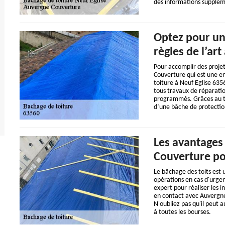
des informations supplémen
Optez pour un
règles de l’art
Pour accomplir des projet
Couverture qui est une en
toiture à Neuf Eglise 635
tous travaux de réparatio
programmés. Grâces au tal
d’une bâche de protection
Les avantages
Couverture po
Le bâchage des toits est un
opérations en cas d'urgence
expert pour réaliser les i
en contact avec Auvergne
N'oubliez pas qu'il peut a
à toutes les bourses.