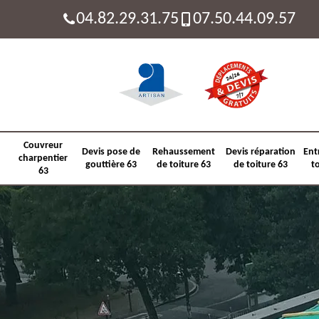
04.82.29.31.75
07.50.44.09.57
Couvreur
Devis pose de
Rehaussement
Devis réparation
Ent
charpentier
gouttière 63
de toiture 63
de toiture 63
t
63