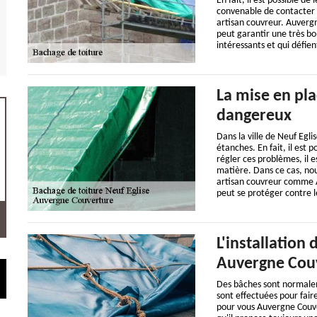
En fait, il est possible de
convenable de contacter de
artisan couvreur. Auvergn
peut garantir une très bon
intéressants et qui défie
La mise en pla
dangereux
Dans la ville de Neuf Eglis
étanches. En fait, il est 
régler ces problèmes, il e
matière. Dans ce cas, nou
artisan couvreur comme Au
peut se protéger contre l
L'installation
Auvergne Couv
Des bâches sont normalem
sont effectuées pour faire
pour vous Auvergne Couve