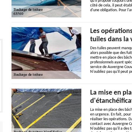
qu'il propose toujours une
côté de cela, il peut étab
d'une obligation. Pour l'av
Les opérations
tuiles dans la 
Des tuiles peuvent manquer
alors possible que des fu
mettre en place des bâches 
professionnels ayant spéc
service de Auvergne Couve
N'oubliez pas qu'il peut p
La mise en pla
d'étanchéifica
La mise en place des bâch
en urgence. En fait, pour
réaliser les opérations. D
contact avec Auvergne Co
N'oubliez pas qu'il a des 