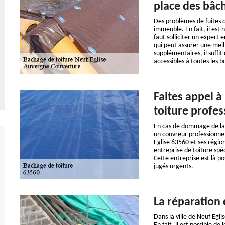
place des bâch
Des problèmes de fuites d
immeuble. En fait, il est 
faut solliciter un expert
qui peut assurer une meill
supplémentaires, il suffit 
accessibles à toutes les b
Faites appel à
toiture profes
En cas de dommage de la t
un couvreur professionnel
Eglise 63560 et ses régio
entreprise de toiture spéc
Cette entreprise est là p
jugés urgents.
La réparation 
Dans la ville de Neuf Egli