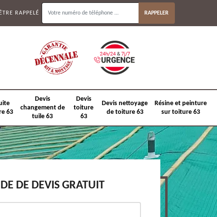
ÊTRE RAPPELÉ
Devis
Devis
uite
Devis nettoyage
Résine et peinture
changement de
toiture
re 63
de toiture 63
sur toiture 63
tuile 63
63
E DE DEVIS GRATUIT