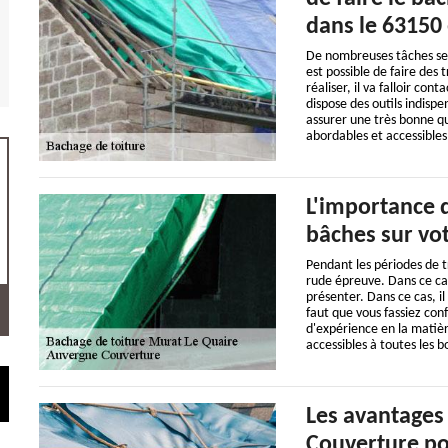
dans le 63150 
De nombreuses tâches se f
est possible de faire des
réaliser, il va falloir co
dispose des outils indisp
assurer une très bonne qua
abordables et accessibles
L'importance 
bâches sur vot
Pendant les périodes de tr
rude épreuve. Dans ce cas,
présenter. Dans ce cas, il
faut que vous fassiez con
d'expérience en la matière
accessibles à toutes les b
Les avantages
Couverture po