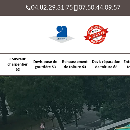
04.82.29.31.75
07.50.44.09.57
Couvreur
Devis pose de
Rehaussement
Devis réparation
Ent
charpentier
gouttière 63
de toiture 63
de toiture 63
t
63