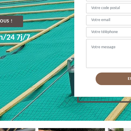
OUS !
h/24 7j/7