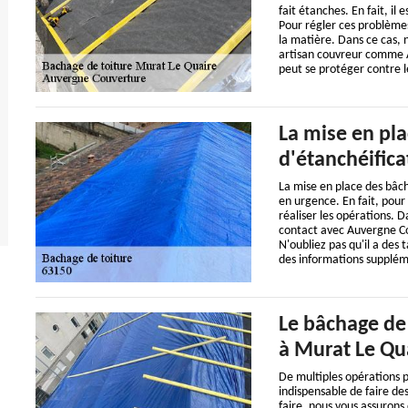
fait étanches. En fait, il 
Pour régler ces problèmes
la matière. Dans ce cas, 
artisan couvreur comme Au
peut se protéger contre l
La mise en pla
d'étanchéifica
La mise en place des bâch
en urgence. En fait, pour
réaliser les opérations. D
contact avec Auvergne Co
N'oubliez pas qu'il a des 
des informations supplémen
Le bâchage de
à Murat Le Qua
De multiples opérations pe
indispensable de faire des
faire, nous vous assuron