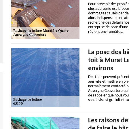
Pour prévenir des problèm
plus approprié est la pose
dommages causés par des e
alors indispensable en att
recherche des défaillance
entreprise de pose d’une
régions environnâtes.
La pose des bâ
toit à Murat L
environs
Des toits peuvent présent
agir vite et mettre en p
normalement contacté pour
Auvergne Couverture qui a
de rappeler que nous vous
son devis est gratuit et 
Les raisons d
de faire le bâ