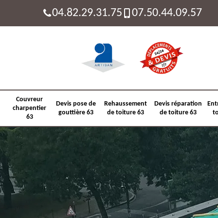
04.82.29.31.75
07.50.44.09.57
Couvreur
Devis pose de
Rehaussement
Devis réparation
Ent
charpentier
gouttière 63
de toiture 63
de toiture 63
t
63