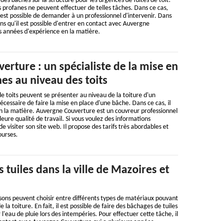
 des bâches sur la structure pour les urgences de fuites de toit.
s profanes ne peuvent effectuer de telles tâches. Dans ce cas,
 est possible de demander à un professionnel d'intervenir. Dans
ns qu'il est possible d'entrer en contact avec Auvergne
s années d'expérience en la matière.
rture : un spécialiste de la mise en
es au niveau des toits
e toits peuvent se présenter au niveau de la toiture d'un
nécessaire de faire la mise en place d'une bâche. Dans ce cas, il
 en la matière. Auvergne Couverture est un couvreur professionnel
eure qualité de travail. Si vous voulez des informations
de visiter son site web. Il propose des tarifs très abordables et
ourses.
 tuiles dans la ville de Mazoires et
sons peuvent choisir entre différents types de matériaux pouvant
la toiture. En fait, il est possible de faire des bâchages de tuiles
 l'eau de pluie lors des intempéries. Pour effectuer cette tâche, il