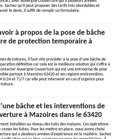
contact avec Auvergne Couverture qui a plusieurs années
e. Sachez qu'il peut proposer des tarifs très abordables et
avoir le devis, il suffit de remplir un formulaire.
savoir à propos de la pose de bâche
itre de protection temporaire à
mes de toitures, il faut vite procéder à la pose d’une bâche de
paration définitive car cela est la meilleure solution qui s’offre à
 contacter Auvergne Couverture qui est une entreprise de pose
nible partout à Mazoires 63420 et ses régions environnâtes.
4 h/24 et 7 j/7 car elle peut intervenir en cas d’urgence pour
toiture.
 d'une bâche et les interventions de
erture à Mazoires dans le 63420
ent installées au niveau des toits des maisons. Ces opérations
 cesser les fuites. Pour les mettre en place, nous avons choisi
rture qui a plusieurs années d'expérience en la matière. Sachez