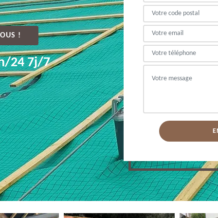
OUS !
h/24 7j/7