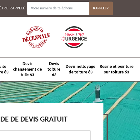
ÊTRE RAPPELÉ
Devis
Devis
uite
Devis nettoyage
Résine et peinture
changement de
toiture
re 63
de toiture 63
sur toiture 63
tuile 63
63
E DE DEVIS GRATUIT