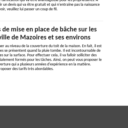
 tarification qui va être avantageuse pour les propriétaires. À
lir un devis qui va être gratuit et qui n'entraîne pas la naissance
oir, veuillez lui passer un coup de fil.
 de mise en place de bâche sur les
 ville de Mazoires et ses environs
 au niveau de la couverture du toit de la maison. En fait, il est
ites se présentent quand la pluie tombe. Il est incontournable de
sur la surface. Pour effectuer cela, il va falloir solliciter des
ialement formés pour les tâches. Ainsi, on peut vous proposer le
rture qui a plusieurs années d'expérience en la matière.
roposer des tarifs très abordables.