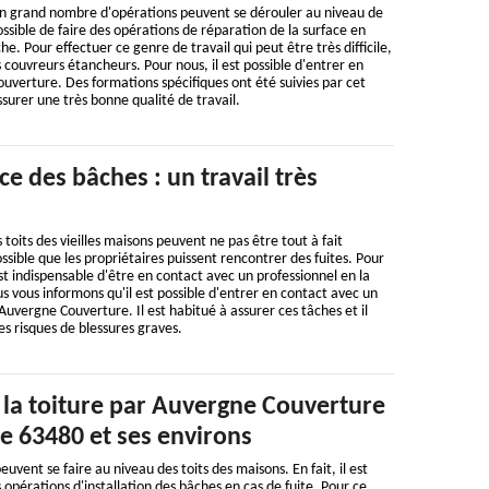
n grand nombre d'opérations peuvent se dérouler au niveau de
 possible de faire des opérations de réparation de la surface en
. Pour effectuer ce genre de travail qui peut être très difficile,
des couvreurs étancheurs. Pour nous, il est possible d'entrer en
verture. Des formations spécifiques ont été suivies par cet
ssurer une très bonne qualité de travail.
ce des bâches : un travail très
s toits des vieilles maisons peuvent ne pas être tout à fait
possible que les propriétaires puissent rencontrer des fuites. Pour
st indispensable d'être en contact avec un professionnel en la
s vous informons qu'il est possible d'entrer en contact avec un
vergne Couverture. Il est habitué à assurer ces tâches et il
es risques de blessures graves.
 la toiture par Auvergne Couverture
e 63480 et ses environs
uvent se faire au niveau des toits des maisons. En fait, il est
 opérations d'installation des bâches en cas de fuite. Pour ce