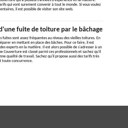
uverture qui a plusieurs années d'expérience en la matière.
tarifs qui vont surement convenir à tout le monde. Si vous voulez
taires, il est possible de visiter son site web.
d'une fuite de toiture par le bâchage
s fuites sont assez fréquentes au niveau des vieilles toitures. En
s réparer en mettant en place des bâches. Pour ce faire, il est
s experts en la matière. Il est alors possible de s'adresser à un
e Couverture est classé parmi ces professionnels et sachez qu'il
ne qualité de travail. Sachez qu'il propose aussi des tarifs très
nt toute concurrence.