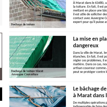
À Marat dans le 63480, u
la toiture. En fait, il est
mettant en place une bâche
il est utile de solliciter 
contact avec Auvergne Cou
expert pour qu'il puisse a
La mise en pla
dangereux
Dans la ville de Marat, le
étanches. En fait, il est 
régler ces problèmes, il e
matière. Dans ce cas, nou
artisan couvreur comme Au
peut se protéger contre l
Le bâchage de
à Marat dans l
De multiples opérations pe
indispensable de faire des