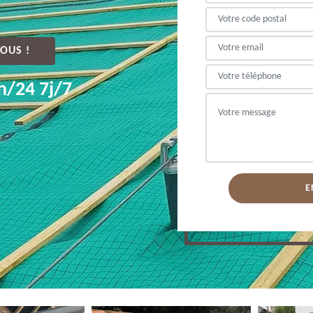
OUS !
h/24 7j/7