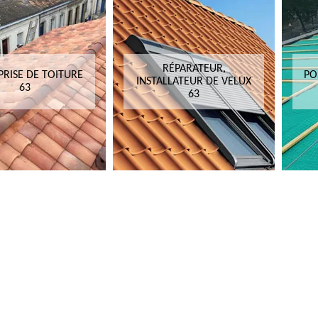
RÉPARATEUR,
PRISE DE TOITURE
PO
INSTALLATEUR DE VELUX
63
63