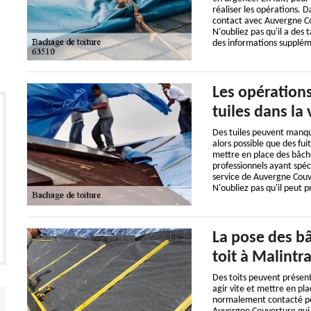
réaliser les opérations. D
contact avec Auvergne Co
N'oubliez pas qu'il a des 
des informations supplémen
Les opérations
tuiles dans la 
Des tuiles peuvent manquer
alors possible que des fu
mettre en place des bâches 
professionnels ayant spéc
service de Auvergne Couve
N'oubliez pas qu'il peut p
La pose des bâ
toit à Malintr
Des toits peuvent présent
agir vite et mettre en p
normalement contacté pour