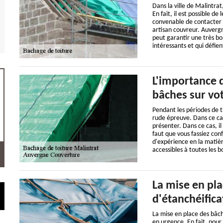
Dans la ville de Malintrat
En fait, il est possible de
convenable de contacter de
artisan couvreur. Auvergn
peut garantir une très bon
intéressants et qui défie
L'importance 
bâches sur vot
Pendant les périodes de tr
rude épreuve. Dans ce cas,
présenter. Dans ce cas, il
faut que vous fassiez con
d'expérience en la matière
accessibles à toutes les b
La mise en pla
d'étanchéifica
La mise en place des bâch
en urgence. En fait, pour