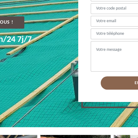
OUS !
h/24 7j/7