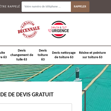
ÊTRE RAPPELÉ
Devis
Devis
uite
Devis nettoyage
Résine et peinture
changement de
toiture
re 63
de toiture 63
sur toiture 63
tuile 63
63
E DE DEVIS GRATUIT