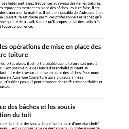
, des fuites sont assez fréquentes au niveau des vieilles toitures.
 les réparer en mettant en place des bâches. Pour ce faire, il est
s experts en la matière. Il est alors possible de s'adresser à un
e Couverture est classé parmi ces professionnels et sachez qu'il
ne qualité de travail. Sachez qu'il propose aussi des tarifs très
nt toute concurrence.
des opérations de mise en place des
re toiture
ès fortes pluies, il est fort probable que la toiture soit mise à
 il est possible que des soucis d'étanchéité puissent se
 faut faire des travaux de mise en place des bâches. Pour nous, il
fiance à Auvergne Couverture qui a plusieurs années
. N'oubliez pas qu'il peut proposer des tarifs très abordables et
ourses.
ce des bâches et les soucis
tion du toit
es se fait dans des soucis de la mise en place d'une étanchéité
 nous, il est incontournable de demander à un professionnel de