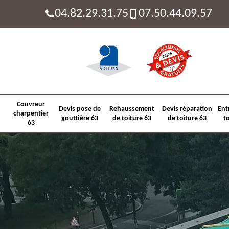
04.82.29.31.75
07.50.44.09.57
Couvreur
Devis pose de
Rehaussement
Devis réparation
Ent
charpentier
gouttière 63
de toiture 63
de toiture 63
t
63