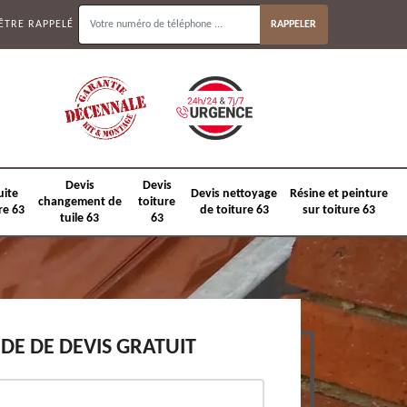
ÊTRE RAPPELÉ
Devis
Devis
uite
Devis nettoyage
Résine et peinture
changement de
toiture
re 63
de toiture 63
sur toiture 63
tuile 63
63
E DE DEVIS GRATUIT