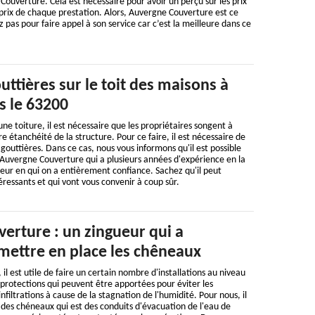
uverture. Cela est nécessaire pour avoir un perçu sur les prix
s prix de chaque prestation. Alors, Auvergne Couverture est ce
ez pas pour faire appel à son service car c’est la meilleure dans ce
uttières sur le toit des maisons à
 le 63200
une toiture, il est nécessaire que les propriétaires songent à
e étanchéité de la structure. Pour ce faire, il est nécessaire de
 gouttières. Dans ce cas, nous vous informons qu'il est possible
 Auvergne Couverture qui a plusieurs années d'expérience en la
gueur en qui on a entièrement confiance. Sachez qu'il peut
éressants et qui vont vous convenir à coup sûr.
erture : un zingueur qui a
 mettre en place les chêneaux
 il est utile de faire un certain nombre d'installations au niveau
s protections qui peuvent être apportées pour éviter les
nfiltrations à cause de la stagnation de l'humidité. Pour nous, il
 des chéneaux qui est des conduits d'évacuation de l'eau de