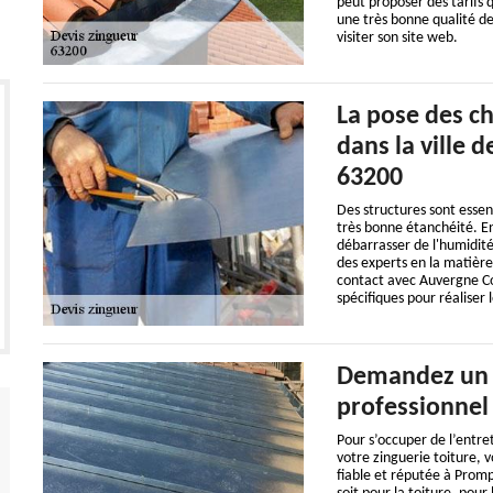
peut proposer des tarifs q
une très bonne qualité de t
visiter son site web.
La pose des c
dans la ville 
63200
Des structures sont essent
très bonne étanchéité. En
débarrasser de l'humidité.
des experts en la matière
contact avec Auvergne Co
spécifiques pour réaliser 
Demandez un d
professionnel
Pour s’occuper de l’entre
votre zinguerie toiture, 
fiable et réputée à Promp