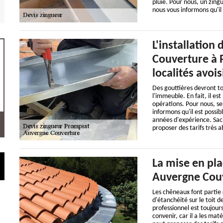
pluie. Pour nous, un zing
nous vous informons qu'il
L'installation
Couverture à 
localités avoi
Des gouttières devront to
l'immeuble. En fait, il es
opérations. Pour nous, se
informons qu'il est possi
années d'expérience. Sache
proposer des tarifs très a
La mise en pla
Auvergne Couv
Les chêneaux font partie 
d'étanchéité sur le toit d
professionnel est toujour
convenir, car il a les mat