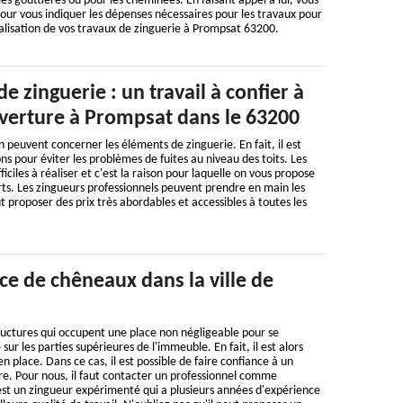
 les gouttières ou pour les cheminées. En faisant appel à lui, vous
our vous indiquer les dépenses nécessaires pour les travaux pour
lisation de vos travaux de zinguerie à Prompsat 63200.
e zinguerie : un travail à confier à
erture à Prompsat dans le 63200
 peuvent concerner les éléments de zinguerie. En fait, il est
ons pour éviter les problèmes de fuites au niveau des toits. Les
ficiles à réaliser et c'est la raison pour laquelle on vous propose
rts. Les zingueurs professionnels peuvent prendre en main les
t proposer des prix très abordables et accessibles à toutes les
ce de chêneaux dans la ville de
ructures qui occupent une place non négligeable pour se
sur les parties supérieures de l'immeuble. En fait, il est alors
n place. Dans ce cas, il est possible de faire confiance à un
re. Pour nous, il faut contacter un professionnel comme
st un zingueur expérimenté qui a plusieurs années d'expérience