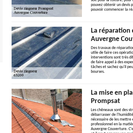
soit pour la toiture, pour
pouvez obtenir un devis p
pouvoir commencer la réa
La réparation d
Auvergne Couv
Des travaux de réparation
utile de faire ces opérati
interventions sont très dif
de faire appel à des expe
tâches et sachez qu'il peu
bourses.
La mise en pla
Prompsat
Les chêneaux sont des st
débarrasser de l'humidité 
nécessaire de les mettre e
professionnel en la matiè
Auvergne Couverture. C'e