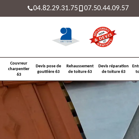
04.82.29.31.75
07.50.44.09.57
Couvreur
Devis pose de
Rehaussement
Devis réparation
Ent
charpentier
gouttière 63
de toiture 63
de toiture 63
t
63