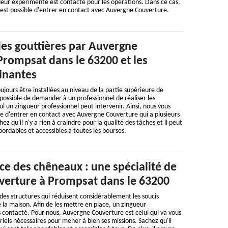
ueur expérimenté est contacté pour les opérations. Dans ce cas,
 est possible d'entrer en contact avec Auvergne Couverture.
 des gouttières par Auvergne
Prompsat dans le 63200 et les
sinantes
ujours être installées au niveau de la partie supérieure de
t possible de demander à un professionnel de réaliser les
ul un zingueur professionnel peut intervenir. Ainsi, nous vous
ble d'entrer en contact avec Auvergne Couverture qui a plusieurs
z qu'il n'y a rien à craindre pour la qualité des tâches et il peut
bordables et accessibles à toutes les bourses.
ce des chêneaux : une spécialité de
erture à Prompsat dans le 63200
des structures qui réduisent considérablement les soucis
e la maison. Afin de les mettre en place, un zingueur
s contacté. Pour nous, Auvergne Couverture est celui qui va vous
ériels nécessaires pour mener à bien ses missions. Sachez qu'il