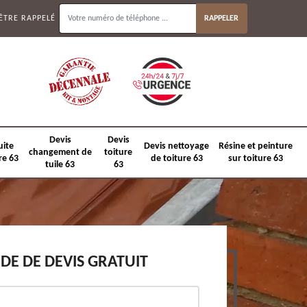
ÊTRE RAPPELÉ
Devis
Devis
uite
Devis nettoyage
Résine et peinture
changement de
toiture
re 63
de toiture 63
sur toiture 63
tuile 63
63
E DE DEVIS GRATUIT