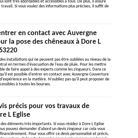
ui sont très abordables et accessibles à tous. De plus, il assure
ravail. Si vous voulez des informations plus précises, il suffit de
entrer en contact avec Auvergne
ur la pose des chêneaux à Dore L
 63220
des installations qui ne peuvent pas être oubliées au niveau de la
entral en termes d'évacuation de l'eau de pluie. Pour les mettre
sable de faire appel à des experts comme les zingueurs. Dans ce
qu'il est possible d'entrer en contact avec Auvergne Couverture
'expérience en la matière. N'oubliez pas qu'il peut proposer de
cessibles à toutes les bourses.
is précis pour vos travaux de
re L Eglise
 des éléments très importants. Si vous résidez à Dore L Eglise
vous pouvez demander d’abord un devis zingueur car cela vous
inancièrement. Pour vous offrir ce devis personnalisé et précis,