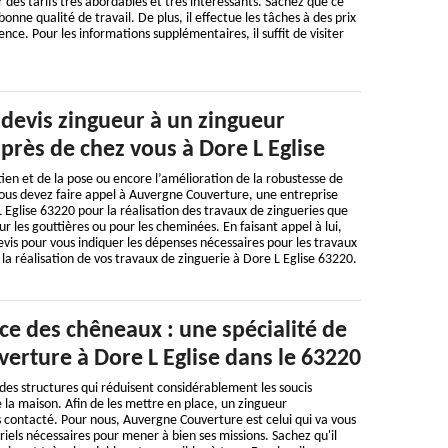
des tarifs très abordables et très intéressants. Sachez que ce
onne qualité de travail. De plus, il effectue les tâches à des prix
nce. Pour les informations supplémentaires, il suffit de visiter
evis zingueur à un zingueur
près de chez vous à Dore L Eglise
tien et de la pose ou encore l’amélioration de la robustesse de
vous devez faire appel à Auvergne Couverture, une entreprise
L Eglise 63220 pour la réalisation des travaux de zingueries que
our les gouttières ou pour les cheminées. En faisant appel à lui,
vis pour vous indiquer les dépenses nécessaires pour les travaux
 réalisation de vos travaux de zinguerie à Dore L Eglise 63220.
ce des chêneaux : une spécialité de
erture à Dore L Eglise dans le 63220
des structures qui réduisent considérablement les soucis
e la maison. Afin de les mettre en place, un zingueur
s contacté. Pour nous, Auvergne Couverture est celui qui va vous
ériels nécessaires pour mener à bien ses missions. Sachez qu'il