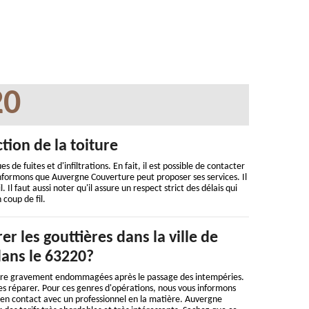
20
tion de la toiture
 de fuites et d'infiltrations. En fait, il est possible de contacter
informons que Auvergne Couverture peut proposer ses services. Il
l faut aussi noter qu'il assure un respect strict des délais qui
 coup de fil.
er les gouttières dans la ville de
dans le 63220?
être gravement endommagées après le passage des intempéries.
e les réparer. Pour ces genres d'opérations, nous vous informons
er en contact avec un professionnel en la matière. Auvergne