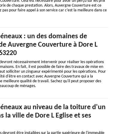
uverture. Cela est nécessaire pour avoir un perçu sur les prix
s prix de chaque prestation. Alors, Auvergne Couverture est ce
ez pas pour faire appel à son service car c’est la meilleure dans ce
héneaux : un des domaines de
e Auvergne Couverture à Dore L
 63220
devront nécessairement intervenir pour réaliser les opérations
 maisons. En fait, il est possible de faire des travaux de mise en
faut solliciter un zingueur expérimenté pour les opérations. Pour
ilité d'être en contact avec Auvergne Couverture qui a la
e meilleure qualité de travail. Sachez qu'il peut proposer des
 beaucoup de ménages.
éneaux au niveau de la toiture d'un
la ville de Dore L Eglise et ses
devront être installées sur la partie supérieure de l'immeuble