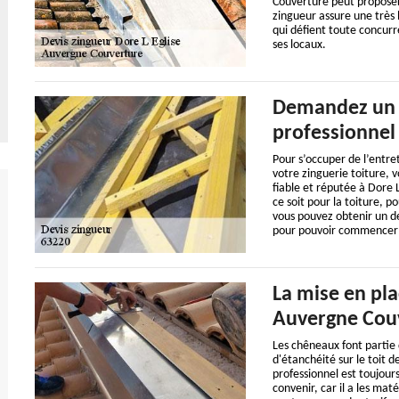
Couverture peut proposer 
zingueur assure une très b
qui défient toute concurre
ses locaux.
Demandez un d
professionnel 
Pour s’occuper de l’entre
votre zinguerie toiture, 
fiable et réputée à Dore 
ce soit pour la toiture, p
vous pouvez obtenir un de
pour pouvoir commencer la
La mise en pla
Auvergne Couv
Les chêneaux font partie 
d'étanchéité sur le toit d
professionnel est toujour
convenir, car il a les mat