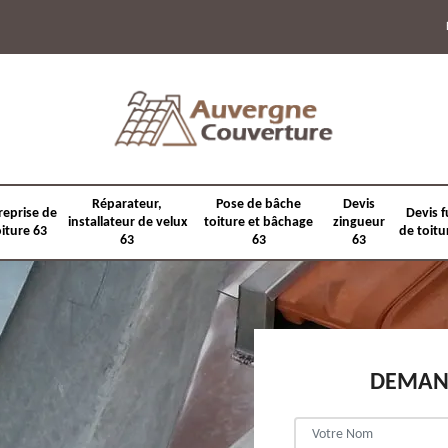
Réparateur,
Pose de bâche
Devis
reprise de
Devis f
installateur de velux
toiture et bâchage
zingueur
oiture 63
de toitu
63
63
63
DEMAND