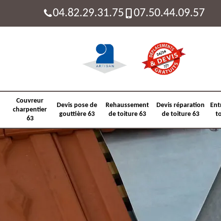
04.82.29.31.75
07.50.44.09.57
Couvreur
Devis pose de
Rehaussement
Devis réparation
Ent
charpentier
gouttière 63
de toiture 63
de toiture 63
t
63