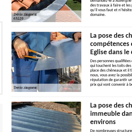
demandez-le à Auvergne Co
des travaux à faire et le
qu’il vous faut et n’hésit
domaine.
La pose des c
compétences d
Eglise dans le
Des personnes qualifiées 
qui touchent les toits des
place des chêneaux et il 
nous, vous avez la possib
réputation de garantir un
prix qui vont convenir à
La pose des ch
immeuble dans 
environs
De nombreuses structures 