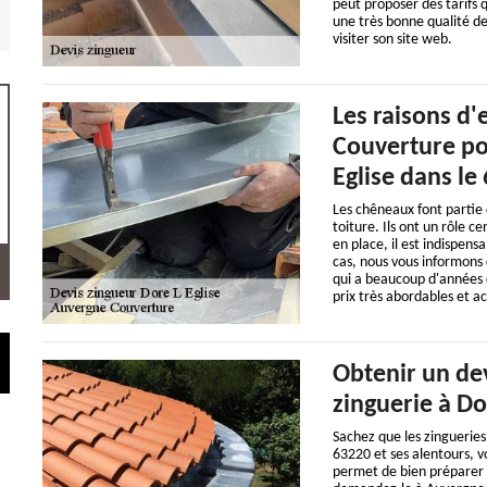
peut proposer des tarifs q
une très bonne qualité de t
visiter son site web.
Les raisons d'
Couverture po
Eglise dans le
Les chêneaux font partie 
toiture. Ils ont un rôle c
en place, il est indispen
cas, nous vous informons 
qui a beaucoup d'années d
prix très abordables et ac
Obtenir un dev
zinguerie à Do
Sachez que les zingueries
63220 et ses alentours, 
permet de bien préparer f