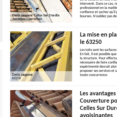
intervenir. Dans ce cas, n
professionnel en la matiè
confiance et sachez qu'il 
bourses. N'oubliez pas d
La mise en plac
le 63250
Les toits sont les surface
En fait, il est possible 
la structure. Pour effectu
nécessaire de faire confi
expérimenté devrait alor
proposer ses services et s
toute concurrence.
Les avantages
Couverture po
Celles Sur Duro
avoisinantes