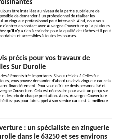
avoisinantes
ujours être installées au niveau de la partie supérieure de
t possible de demander à un professionnel de réaliser les
ul un zingueur professionnel peut intervenir. Ainsi, nous vous
ble d'entrer en contact avec Auvergne Couverture qui a plusieurs
z qu'il n'y a rien à craindre pour la qualité des tâches et il peut
bordables et accessibles à toutes les bourses.
is précis pour vos travaux de
lles Sur Durolle
 des éléments très importants. Si vous résidez à Celles Sur
ntours, vous pouvez demander d’abord un devis zingueur car cela
rer financièrement. Pour vous offrir ce devis personnalisé et
vergne Couverture. Cela est nécessaire pour avoir un perçu sur
re et les prix de chaque prestation. Alors, Auvergne Couverture
’hésitez pas pour faire appel à son service car c’est la meilleure
rture : un spécialiste en zinguerie
urolle dans le 63250 et ses environs