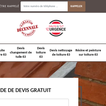
ÊTRE RAPPELÉ
Devis
Devis
uite
Devis nettoyage
Résine et peinture
changement de
toiture
re 63
de toiture 63
sur toiture 63
tuile 63
63
E DE DEVIS GRATUIT