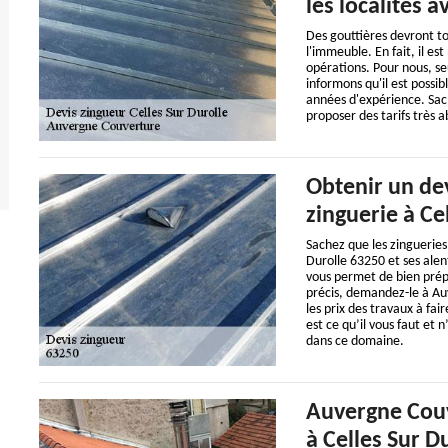
les localités 
Des gouttières devront to
l'immeuble. En fait, il es
opérations. Pour nous, se
informons qu'il est possi
années d'expérience. Sache
proposer des tarifs très a
Obtenir un dev
zinguerie à Ce
Sachez que les zingueries
Durolle 63250 et ses ale
vous permet de bien prépa
précis, demandez-le à Au
les prix des travaux à fai
est ce qu’il vous faut et n
dans ce domaine.
Auvergne Couve
à Celles Sur D