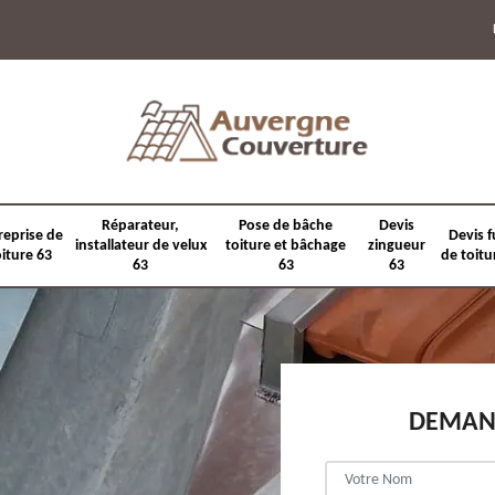
Réparateur,
Pose de bâche
Devis
reprise de
Devis f
installateur de velux
toiture et bâchage
zingueur
oiture 63
de toitu
63
63
63
DEMAND