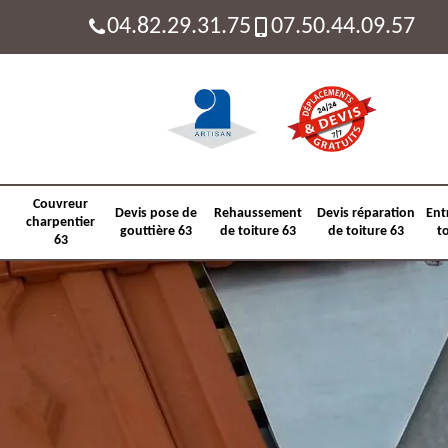
04.82.29.31.75
07.50.44.09.57
Couvreur
Devis pose de
Rehaussement
Devis réparation
Ent
charpentier
gouttière 63
de toiture 63
de toiture 63
t
63