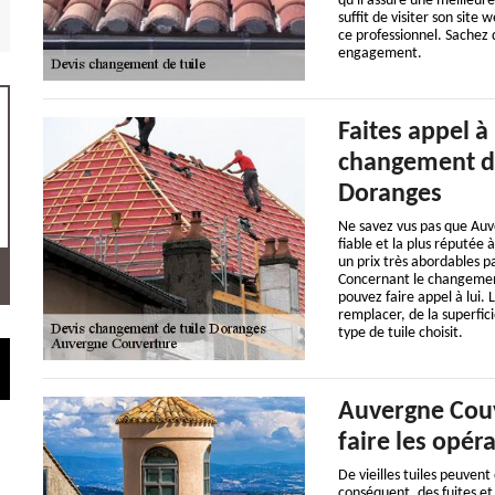
qu'il assure une meilleure
suffit de visiter son site 
ce professionnel. Sachez q
engagement.
Faites appel à
changement de 
Doranges
Ne savez vus pas que Auve
fiable et la plus réputée
un prix très abordables p
Concernant le changement
pouvez faire appel à lui. 
remplacer, de la superficie
type de tuile choisit.
Auvergne Couv
faire les opér
De vieilles tuiles peuvent
conséquent, des fuites et 