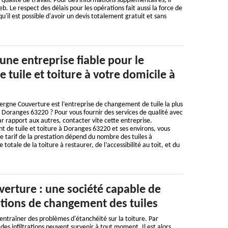
 qualité de travail. Pour des informations supplémentaires, il
web. Le respect des délais pour les opérations fait aussi la force de
u'il est possible d'avoir un devis totalement gratuit et sans
 une entreprise fiable pour le
tuile et toiture à votre domicile à
rgne Couverture est l’entreprise de changement de tuile la plus
 à Doranges 63220 ? Pour vous fournir des services de qualité avec
ar rapport aux autres, contacter vite cette entreprise.
 de tuile et toiture à Doranges 63220 et ses environs, vous
Le tarif de la prestation dépend du nombre des tuiles à
 totale de la toiture à restaurer, de l’accessibilité au toit, et du
erture : une société capable de
ations de changement des tuiles
 entraîner des problèmes d'étanchéité sur la toiture. Par
des infiltrations peuvent survenir à tout moment. Il est alors