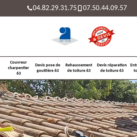
04.82.29.31.75
07.50.44.09.57
Couvreur
Devis pose de
Rehaussement
Devis réparation
Ent
charpentier
gouttière 63
de toiture 63
de toiture 63
t
63