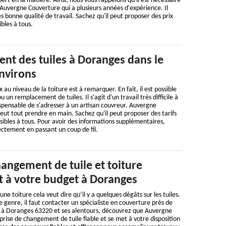
ert en la matière. Ainsi, nous vous rappelons qu'il est nécessaire
Auvergne Couverture qui a plusieurs années d'expérience. Il
s bonne qualité de travail. Sachez qu'il peut proposer des prix
bles à tous.
nt des tuiles à Doranges dans le
environs
x au niveau de la toiture est à remarquer. En fait, il est possible
un remplacement de tuiles. Il s'agit d'un travail très difficile à
ndispensable de s'adresser à un artisan couvreur. Auvergne
peut tout prendre en main. Sachez qu'il peut proposer des tarifs
ssibles à tous. Pour avoir des informations supplémentaires,
ectement en passant un coup de fil.
angement de tuile et toiture
 à votre budget à Doranges
une toiture cela veut dire qu’il y a quelques dégâts sur les tuiles.
 genre, il faut contacter un spécialiste en couverture près de
ez à Doranges 63220 et ses alentours, découvrez que Auvergne
rise de changement de tuile fiable et se met à votre disposition