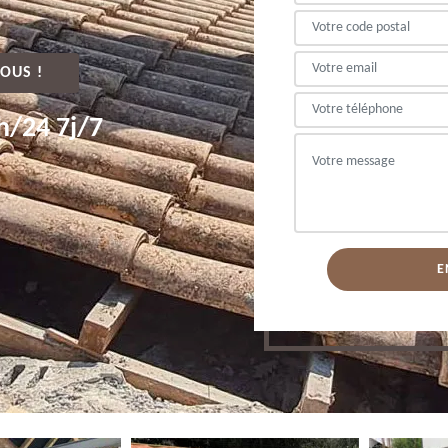
OUS !
h/24 7j/7