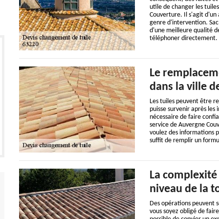
utile de changer les tuile
Couverture. Il s'agit d'u
genre d'intervention. Sac
d'une meilleure qualité de
téléphoner directement.
Le remplacemen
dans la ville 
Les tuiles peuvent être re
puisse survenir après les 
nécessaire de faire confi
service de Auvergne Couve
voulez des informations plu
suffit de remplir un formul
La complexité 
niveau de la t
Des opérations peuvent se 
vous soyez obligé de fair