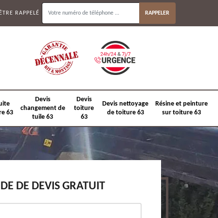
ÊTRE RAPPELÉ
Devis
Devis
uite
Devis nettoyage
Résine et peinture
changement de
toiture
re 63
de toiture 63
sur toiture 63
tuile 63
63
E DE DEVIS GRATUIT