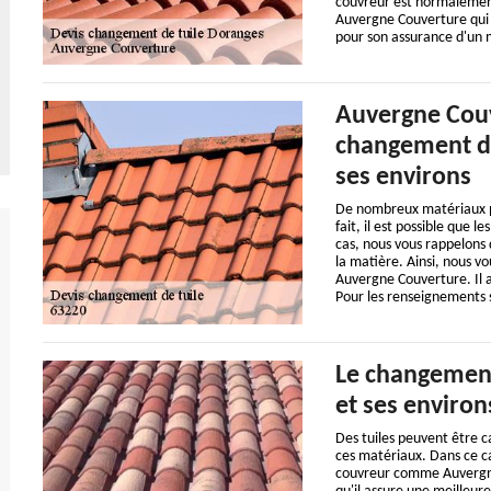
couvreur est normalement
Auvergne Couverture qui 
pour son assurance d'un m
Auvergne Couv
changement des
ses environs
De nombreux matériaux pe
fait, il est possible que 
cas, nous vous rappelons 
la matière. Ainsi, nous v
Auvergne Couverture. Il a
Pour les renseignements su
Le changement 
et ses environ
Des tuiles peuvent être c
ces matériaux. Dans ce cas
couvreur comme Auvergne