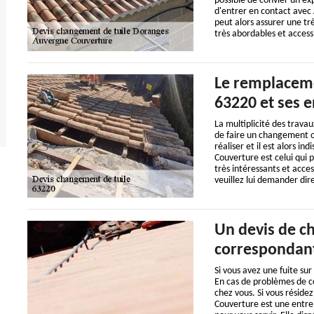
possible de convier un exp
d'entrer en contact avec 
peut alors assurer une trè
très abordables et accessi
Le remplaceme
63220 et ses 
La multiplicité des travau
de faire un changement ou 
réaliser et il est alors i
Couverture est celui qui 
très intéressants et acce
veuillez lui demander dir
Un devis de ch
correspondant
Si vous avez une fuite sur 
En cas de problèmes de ce
chez vous. Si vous résid
Couverture est une entrep