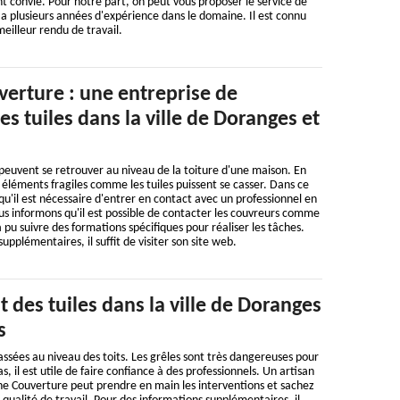
 convié. Pour notre part, on peut vous proposer le service de
a plusieurs années d'expérience dans le domaine. Il est connu
eilleur rendu de travail.
erture : une entreprise de
 tuiles dans la ville de Doranges et
uvent se retrouver au niveau de la toiture d'une maison. En
les éléments fragiles comme les tuiles puissent se casser. Dans ce
qu'il est nécessaire d'entrer en contact avec un professionnel en
ous informons qu'il est possible de contacter les couvreurs comme
 pu suivre des formations spécifiques pour réaliser les tâches.
pplémentaires, il suffit de visiter son site web.
des tuiles dans la ville de Doranges
s
assées au niveau des toits. Les grêles sont très dangereuses pour
, il est utile de faire confiance à des professionnels. Un artisan
 Couverture peut prendre en main les interventions et sachez