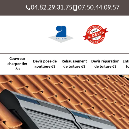
04.82.29.31.75
07.50.44.09.57
Couvreur
Devis pose de
Rehaussement
Devis réparation
Ent
charpentier
gouttière 63
de toiture 63
de toiture 63
t
63