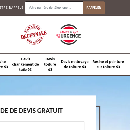
ÊTRE RAPPELÉ
Devis
Devis
uite
Devis nettoyage
Résine et peinture
changement de
toiture
re 63
de toiture 63
sur toiture 63
tuile 63
63
E DE DEVIS GRATUIT