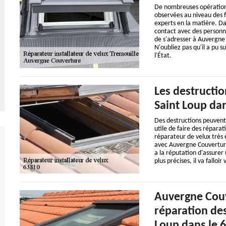
De nombreuses opérations s
observées au niveau des fen
experts en la matière. Da
contact avec des personne
de s'adresser à Auvergne 
N'oubliez pas qu'il a pu 
l'État.
Les destructio
Saint Loup dan
Des destructions peuvent ê
utile de faire des répara
réparateur de velux très 
avec Auvergne Couverture
a la réputation d'assurer 
plus précises, il va falloir
Auvergne Couve
réparation des
Loup dans le 