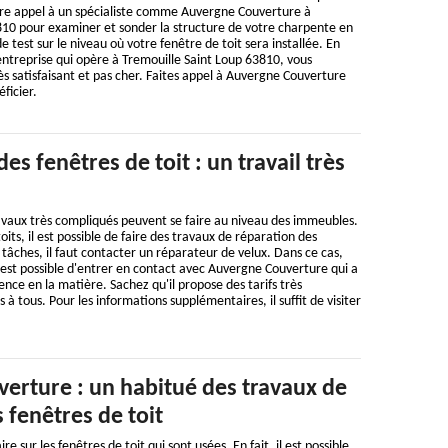
faire appel à un spécialiste comme Auvergne Couverture à
810 pour examiner et sonder la structure de votre charpente en
 test sur le niveau où votre fenêtre de toit sera installée. En
 entreprise qui opère à Tremouille Saint Loup 63810, vous
rès satisfaisant et pas cher. Faites appel à Auvergne Couverture
ficier.
es fenêtres de toit : un travail très
vaux très compliqués peuvent se faire au niveau des immeubles.
oits, il est possible de faire des travaux de réparation des
 tâches, il faut contacter un réparateur de velux. Dans ce cas,
 est possible d'entrer en contact avec Auvergne Couverture qui a
ence en la matière. Sachez qu'il propose des tarifs très
s à tous. Pour les informations supplémentaires, il suffit de visiter
erture : un habitué des travaux de
 fenêtres de toit
e sur les fenêtres de toit qui sont usées. En fait, il est possible