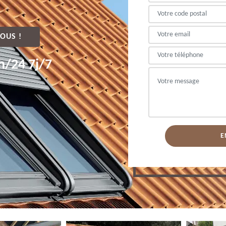
OUS !
h/24 7j/7