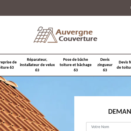
Réparateur,
Pose de bâche
Devis
reprise de
Devis f
installateur de velux
toiture et bâchage
zingueur
oiture 63
de toitu
63
63
63
DEMAND