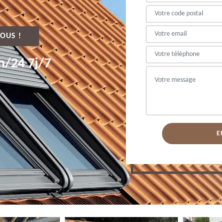
OUS !
h/24 7j/7