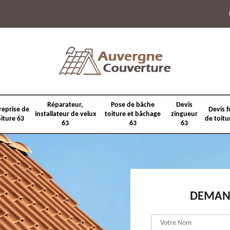
Réparateur,
Pose de bâche
Devis
reprise de
Devis f
installateur de velux
toiture et bâchage
zingueur
oiture 63
de toitu
63
63
63
DEMAND