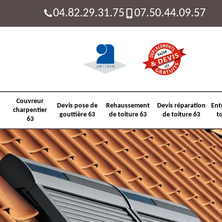
04.82.29.31.75
07.50.44.09.57
Couvreur
Devis pose de
Rehaussement
Devis réparation
Ent
charpentier
gouttière 63
de toiture 63
de toiture 63
t
63