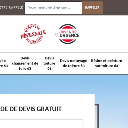
ÊTRE RAPPELÉ
Devis
Devis
uite
Devis nettoyage
Résine et peinture
changement de
toiture
re 63
de toiture 63
sur toiture 63
tuile 63
63
E DE DEVIS GRATUIT