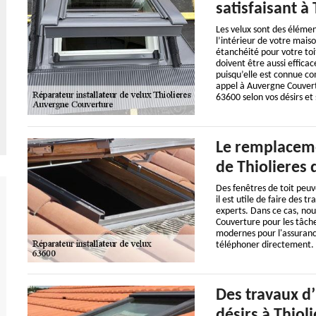
satisfaisant à 
Les velux sont des élément
l’intérieur de votre maiso
étanchéité pour votre toi
doivent être aussi effic
puisqu’elle est connue co
appel à Auvergne Couvertu
63600 selon vos désirs et 
Le remplacemen
de Thiolieres 
Des fenêtres de toit peu
il est utile de faire des 
experts. Dans ce cas, nous
Couverture pour les tâches
modernes pour l'assurance 
téléphoner directement.
Des travaux d’
désirs à Thiol