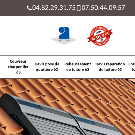
04.82.29.31.75
07.50.44.09.57
Couvreur
Devis pose de
Rehaussement
Devis réparation
Ent
charpentier
gouttière 63
de toiture 63
de toiture 63
t
63