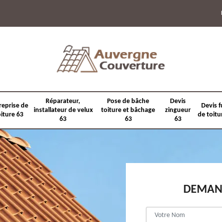
Réparateur,
Pose de bâche
Devis
reprise de
Devis f
installateur de velux
toiture et bâchage
zingueur
oiture 63
de toitu
63
63
63
DEMAND