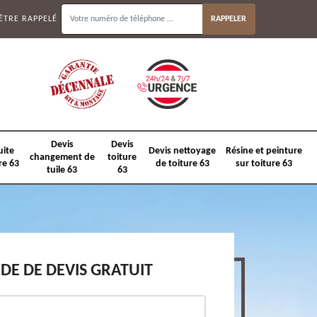
ÊTRE RAPPELÉ
Devis
Devis
uite
Devis nettoyage
Résine et peinture
changement de
toiture
re 63
de toiture 63
sur toiture 63
tuile 63
63
E DE DEVIS GRATUIT