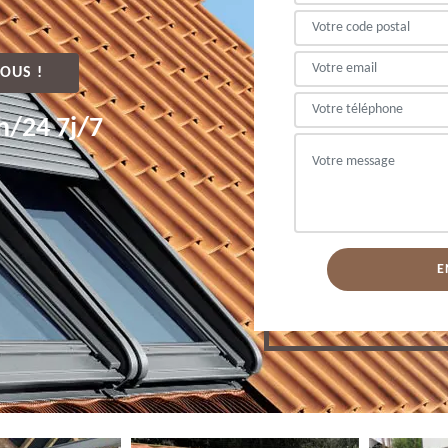
OUS !
h/24 7j/7