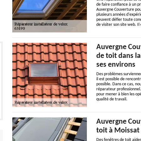
de faire confiance à un pr
Auvergne Couverture pour 
plusieurs années d'expéri
peuvent défier toute concu
de visiter son site web. Il
Auvergne Couv
de toit dans l
ses environs
Des problèmes surviennen
il est possible de rencont
possible. Dans ce cas, nou
réparateur professionnel
pour mener à bien les opér
qualité de travail.
Auvergne Couv
toit à Moissat
Des fenêtres de toit aiden