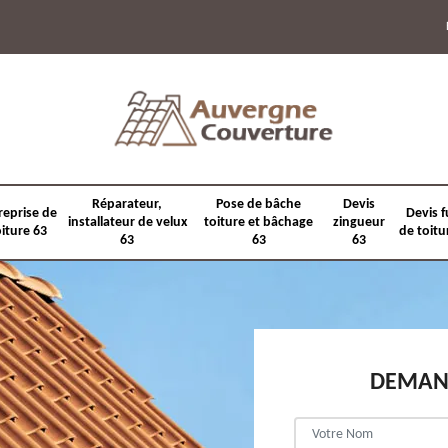
Réparateur,
Pose de bâche
Devis
reprise de
Devis f
installateur de velux
toiture et bâchage
zingueur
oiture 63
de toitu
63
63
63
DEMAND