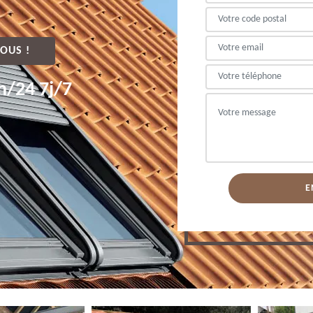
OUS !
h/24 7j/7