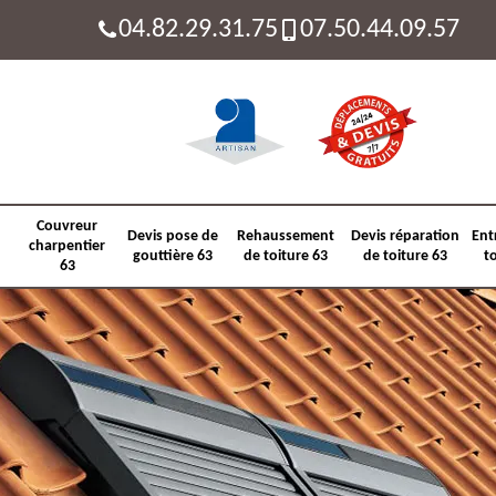
04.82.29.31.75
07.50.44.09.57
Couvreur
Devis pose de
Rehaussement
Devis réparation
Ent
charpentier
gouttière 63
de toiture 63
de toiture 63
t
63