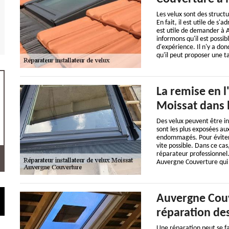
Les velux sont des struct
En fait, il est utile de s'
est utile de demander à A
informons qu'il est possi
d'expérience. Il n'y a don
qu'il peut proposer une t
La remise en l
Moissat dans 
Des velux peuvent être inst
sont les plus exposées aux
endommagés. Pour éviter d
vite possible. Dans ce cas
réparateur professionnel.
Auvergne Couverture qui 
Auvergne Couv
réparation des
Une réparation peut se fair