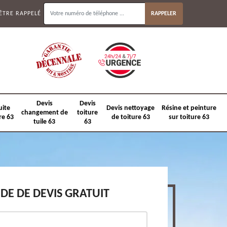
ÊTRE RAPPELÉ
Devis
Devis
uite
Devis nettoyage
Résine et peinture
changement de
toiture
re 63
de toiture 63
sur toiture 63
tuile 63
63
E DE DEVIS GRATUIT