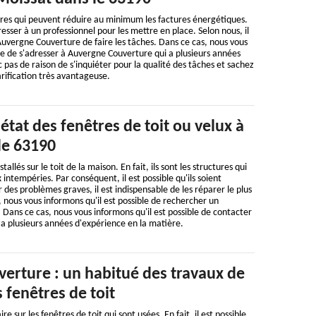
ures qui peuvent réduire au minimum les factures énergétiques.
adresser à un professionnel pour les mettre en place. Selon nous, il
uvergne Couverture de faire les tâches. Dans ce cas, nous vous
ble de s'adresser à Auvergne Couverture qui a plusieurs années
c pas de raison de s'inquiéter pour la qualité des tâches et sachez
arification très avantageuse.
'état des fenêtres de toit ou velux à
le 63190
allés sur le toit de la maison. En fait, ils sont les structures qui
 intempéries. Par conséquent, il est possible qu'ils soient
es problèmes graves, il est indispensable de les réparer le plus
, nous vous informons qu'il est possible de rechercher un
 Dans ce cas, nous vous informons qu'il est possible de contacter
a plusieurs années d'expérience en la matière.
erture : un habitué des travaux de
 fenêtres de toit
e sur les fenêtres de toit qui sont usées. En fait, il est possible