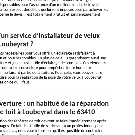
e de s'adresser à un installateur professionnel. Auvergne
dispensables pour l'assurance d'un meilleur rendu de travail.
ur son respect des délais qui lui sont imposés pour parachever les
cerne le devis, il est totalement gratuit et sans engagement.
un service d’installateur de velux
 Loubeyrat ?
s nécessaires pour vous offrir un éclairage satisfaisant à
n et pour les combles. En plus de cela, ils garantissent aussi une
ture et joue aussi le rôle d’éclairage des combles. Ces éléments
ace que votre couverture pour empêcher toute humidité
mme faisant partie de la toiture. Pour cela, vous pouvez faire
re pour la réalisation de la pose de votre velux à Loubeyrat
selon ce qu’il faut.
erture : un habitué de la réparation
e toit à Loubeyrat dans le 63410
tion des fenêtres de toit devront se faire immédiatement après
es. En fait, il est utile de s'adresser à un professionnel pour
ans ce cas, nous vous informons qu'il est possible de contacter