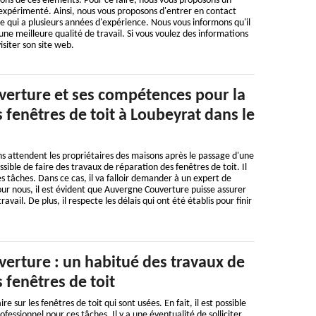
tions de ces éléments. Pour ce faire, nous vous proposons un
expérimenté. Ainsi, nous vous proposons d'entrer en contact
 qui a plusieurs années d'expérience. Nous vous informons qu'il
une meilleure qualité de travail. Si vous voulez des informations
 visiter son site web.
erture et ses compétences pour la
 fenêtres de toit à Loubeyrat dans le
 attendent les propriétaires des maisons après le passage d'une
ossible de faire des travaux de réparation des fenêtres de toit. Il
 les tâches. Dans ce cas, il va falloir demander à un expert de
Pour nous, il est évident que Auvergne Couverture puisse assurer
avail. De plus, il respecte les délais qui ont été établis pour finir
erture : un habitué des travaux de
 fenêtres de toit
e sur les fenêtres de toit qui sont usées. En fait, il est possible
ofessionnel pour ces tâches. Il y a une éventualité de solliciter