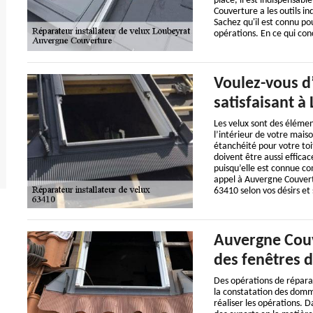
place, il est indispensabl
Couverture a les outils in
Sachez qu'il est connu po
opérations. En ce qui con
Voulez-vous d’
satisfaisant à
Les velux sont des élément
l’intérieur de votre maiso
étanchéité pour votre toi
doivent être aussi effic
puisqu’elle est connue co
appel à Auvergne Couvertu
63410 selon vos désirs et 
Auvergne Couv
des fenêtres d
Des opérations de répara
la constatation des dommag
réaliser les opérations. D