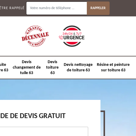
ÊTRE RAPPELÉ
Devis
Devis
uite
Devis nettoyage
Résine et peinture
changement de
toiture
re 63
de toiture 63
sur toiture 63
tuile 63
63
E DE DEVIS GRATUIT