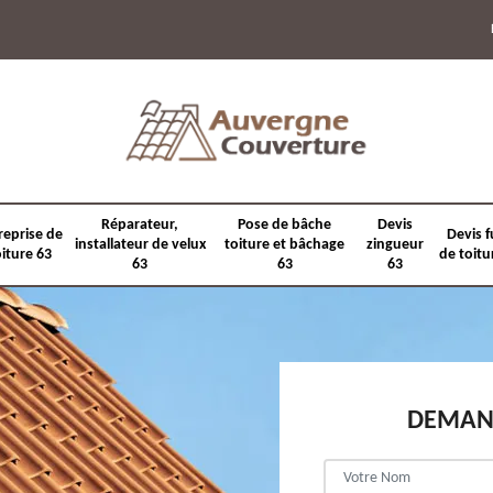
Réparateur,
Pose de bâche
Devis
reprise de
Devis f
installateur de velux
toiture et bâchage
zingueur
oiture 63
de toitu
63
63
63
DEMAND