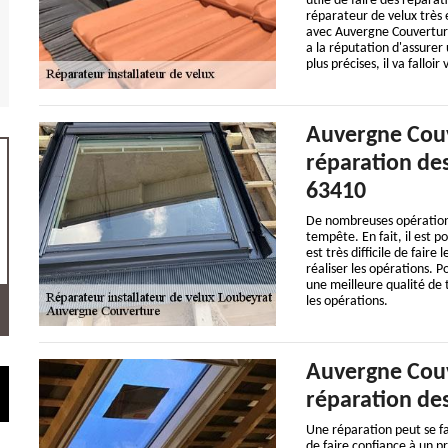
utile de faire des répara
réparateur de velux très 
avec Auvergne Couverture
a la réputation d'assurer 
plus précises, il va falloir
Auvergne Couv
réparation des
63410
De nombreuses opérations
tempête. En fait, il est p
est très difficile de faire
réaliser les opérations. 
une meilleure qualité de tr
les opérations.
Auvergne Couv
réparation des
Une réparation peut se fair
de faire confiance à un pr