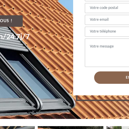
OUS !
h/24 7j/7