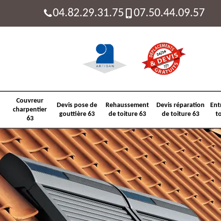
04.82.29.31.75
07.50.44.09.57
Couvreur
Devis pose de
Rehaussement
Devis réparation
Ent
charpentier
gouttière 63
de toiture 63
de toiture 63
t
63