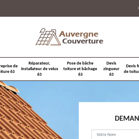
Réparateur,
Pose de bâche
Devis
reprise de
Devis f
installateur de velux
toiture et bâchage
zingueur
oiture 63
de toitu
63
63
63
DEMAND