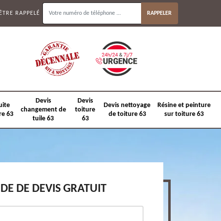
ÊTRE RAPPELÉ
Devis
Devis
uite
Devis nettoyage
Résine et peinture
changement de
toiture
re 63
de toiture 63
sur toiture 63
tuile 63
63
E DE DEVIS GRATUIT