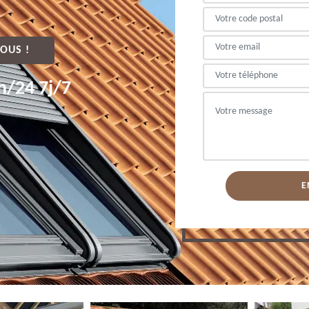
OUS !
h/24 7j/7