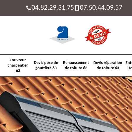
04.82.29.31.75
07.50.44.09.57
Couvreur
Devis pose de
Rehaussement
Devis réparation
Ent
charpentier
gouttière 63
de toiture 63
de toiture 63
t
63