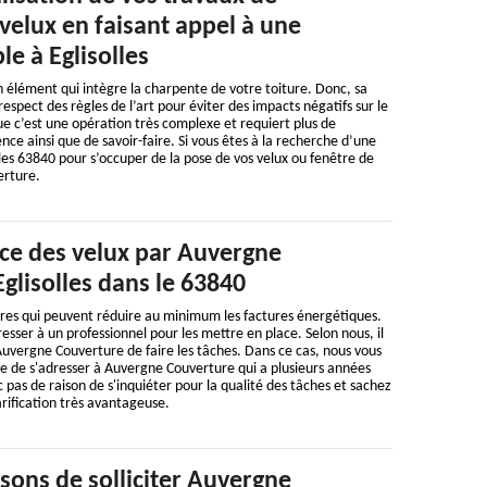
velux en faisant appel à une
le à Eglisolles
n élément qui intègre la charpente de votre toiture. Donc, sa
 respect des règles de l’art pour éviter des impacts négatifs sur le
e c’est une opération très complexe et requiert plus de
nce ainsi que de savoir-faire. Si vous êtes à la recherche d’une
lles 63840 pour s’occuper de la pose de vos velux ou fenêtre de
erture.
ace des velux par Auvergne
glisolles dans le 63840
ures qui peuvent réduire au minimum les factures énergétiques.
adresser à un professionnel pour les mettre en place. Selon nous, il
uvergne Couverture de faire les tâches. Dans ce cas, nous vous
ble de s'adresser à Auvergne Couverture qui a plusieurs années
c pas de raison de s'inquiéter pour la qualité des tâches et sachez
arification très avantageuse.
sons de solliciter Auvergne