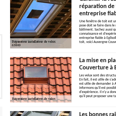
réparation de 
entreprise fiab
Une fenêtre de toit est u
pose doit se faire dans le
bâtiment. Sachez aussi qu
connaissance et d’expérie
entreprise fiable à Egliso
toit, voici Auvergne Couv
La mise en pl
Couverture à E
Les velux sont des struct
En fait, il est utile de s'
est utile de demander à A
informons qu'il est possi
d'expérience. Il n'y a don
qu'il peut proposer une t
Les bonnes rai