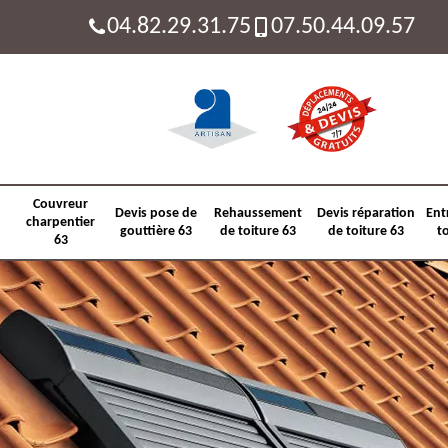
04.82.29.31.75
07.50.44.09.57
Couvreur
Devis pose de
Rehaussement
Devis réparation
Ent
charpentier
gouttière 63
de toiture 63
de toiture 63
t
63