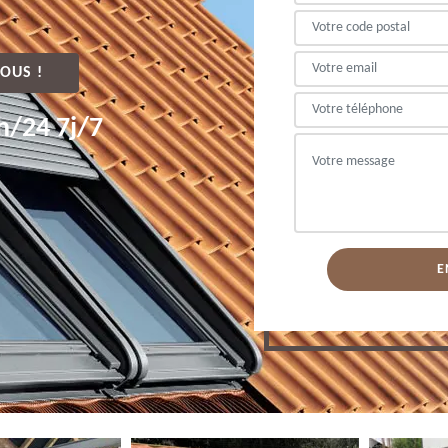
OUS !
h/24 7j/7