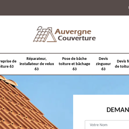
Réparateur,
Pose de bâche
Devis
reprise de
Devis f
installateur de velux
toiture et bâchage
zingueur
oiture 63
de toitu
63
63
63
DEMAND