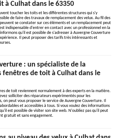
it à Culhat dans le 63350
nt toucher les toits et les différentes structures qui s'y
possible de faire des travaux de remplacement des velux. Au fil des
 peuvent se constater sur ces éléments et un remplacement peut
 est indispensable d'entrer en contact avec un professionnel en la
 informons qu'il est possible de s'adresser à Auvergne Couverture
xpérience. Il peut proposer des tarifs très intéressants et
ourses.
rture : un spécialiste de la
 fenêtres de toit à Culhat dans le
res de toit reviennent normalement à des experts en la matière.
devez solliciter des réparateurs expérimentés pour les
s, on peut vous proposer le service de Auvergne Couverture. Il
abordables et accessibles à tous. Si vous voulez des informations
'il est possible de visiter son site web. N'oubliez pas qu'il peut
ent gratuit et sans engagement.
ns au niveau des velux à Culhat dans