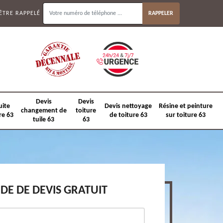
ÊTRE RAPPELÉ
Devis
Devis
uite
Devis nettoyage
Résine et peinture
changement de
toiture
re 63
de toiture 63
sur toiture 63
tuile 63
63
E DE DEVIS GRATUIT