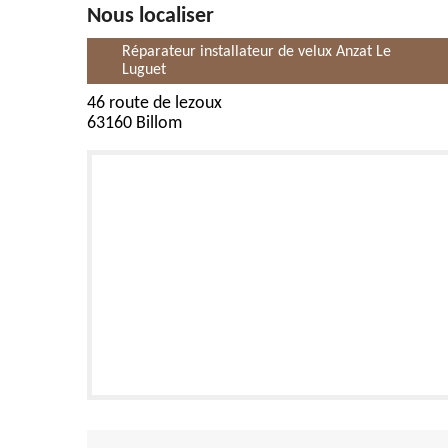
Nous localiser
Réparateur installateur de velux Anzat Le
Luguet
46 route de lezoux
63160 Billom