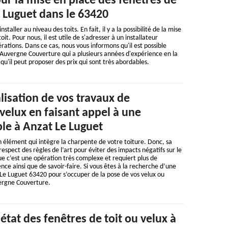
ur la mise en place des fenêtres de
e Luguet dans le 63420
staller au niveau des toits. En fait, il y a la possibilité de la mise
it. Pour nous, il est utile de s'adresser à un installateur
rations. Dans ce cas, nous vous informons qu'il est possible
 Auvergne Couverture qui a plusieurs années d'expérience en la
 qu'il peut proposer des prix qui sont très abordables.
alisation de vos travaux de
velux en faisant appel à une
ble à Anzat Le Luguet
n élément qui intègre la charpente de votre toiture. Donc, sa
 respect des règles de l’art pour éviter des impacts négatifs sur le
e c’est une opération très complexe et requiert plus de
nce ainsi que de savoir-faire. Si vous êtes à la recherche d’une
 Le Luguet 63420 pour s’occuper de la pose de vos velux ou
vergne Couverture.
'état des fenêtres de toit ou velux à