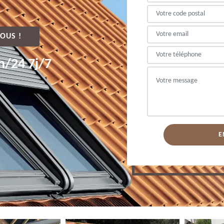
OUS !
h/24 7j/7