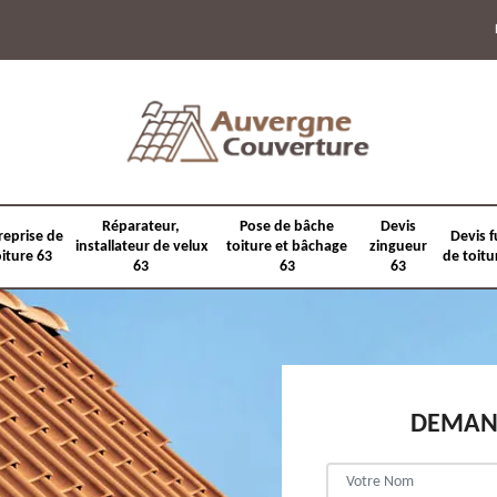
Réparateur,
Pose de bâche
Devis
reprise de
Devis f
installateur de velux
toiture et bâchage
zingueur
oiture 63
de toitu
63
63
63
DEMAND