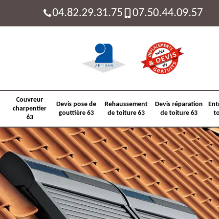
04.82.29.31.75
07.50.44.09.57
Couvreur
Devis pose de
Rehaussement
Devis réparation
Ent
charpentier
gouttière 63
de toiture 63
de toiture 63
t
63