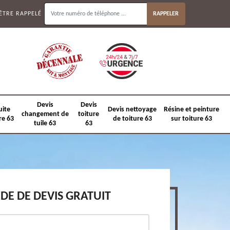
ÊTRE RAPPELÉ
Devis
Devis
uite
Devis nettoyage
Résine et peinture
changement de
toiture
re 63
de toiture 63
sur toiture 63
tuile 63
63
E DE DEVIS GRATUIT