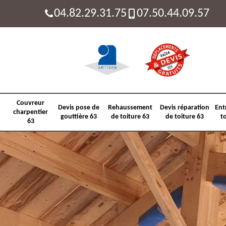
04.82.29.31.75
07.50.44.09.57
Couvreur
Devis pose de
Rehaussement
Devis réparation
Ent
charpentier
gouttière 63
de toiture 63
de toiture 63
t
63