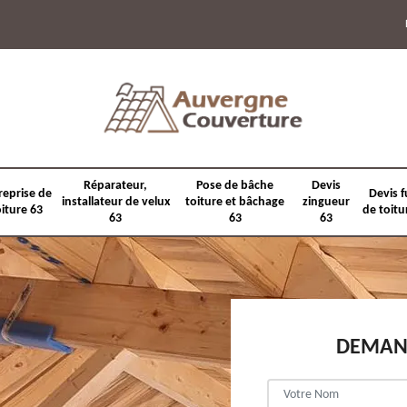
Réparateur,
Pose de bâche
Devis
reprise de
Devis f
installateur de velux
toiture et bâchage
zingueur
oiture 63
de toitu
63
63
63
DEMAND