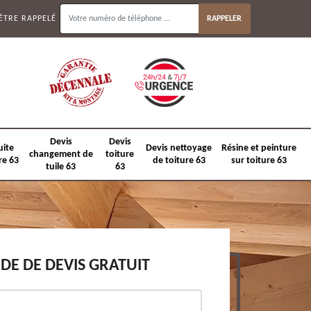
ÊTRE RAPPELÉ
Devis
Devis
uite
Devis nettoyage
Résine et peinture
changement de
toiture
re 63
de toiture 63
sur toiture 63
tuile 63
63
E DE DEVIS GRATUIT