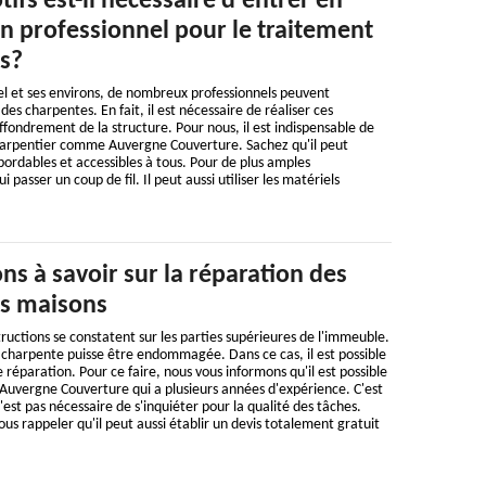
ifs est-il nécessaire d'entrer en
n professionnel pour le traitement
s?
bel et ses environs, de nombreux professionnels peuvent
s charpentes. En fait, il est nécessaire de réaliser ces
ffondrement de la structure. Pour nous, il est indispensable de
harpentier comme Auvergne Couverture. Sachez qu'il peut
abordables et accessibles à tous. Pour de plus amples
lui passer un coup de fil. Il peut aussi utiliser les matériels
ns à savoir sur la réparation des
es maisons
ctions se constatent sur les parties supérieures de l'immeuble.
e la charpente puisse être endommagée. Dans ce cas, il est possible
 réparation. Pour ce faire, nous vous informons qu'il est possible
Auvergne Couverture qui a plusieurs années d'expérience. C'est
 n'est pas nécessaire de s'inquiéter pour la qualité des tâches.
us rappeler qu'il peut aussi établir un devis totalement gratuit