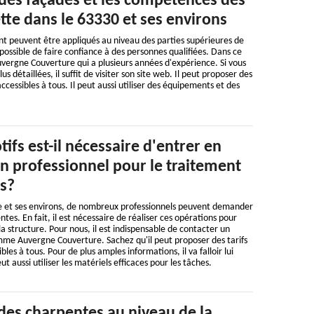
 des façades et les compétences des
lette dans le 63330 et ses environs
nt peuvent être appliqués au niveau des parties supérieures de
t possible de faire confiance à des personnes qualifiées. Dans ce
 Auvergne Couverture qui a plusieurs années d'expérience. Si vous
s détaillées, il suffit de visiter son site web. Il peut proposer des
accessibles à tous. Il peut aussi utiliser des équipements et des
ifs est-il nécessaire d'entrer en
n professionnel pour le traitement
s?
tte et ses environs, de nombreux professionnels peuvent demander
es. En fait, il est nécessaire de réaliser ces opérations pour
a structure. Pour nous, il est indispensable de contacter un
me Auvergne Couverture. Sachez qu'il peut proposer des tarifs
bles à tous. Pour de plus amples informations, il va falloir lui
eut aussi utiliser les matériels efficaces pour les tâches.
des charpentes au niveau de la