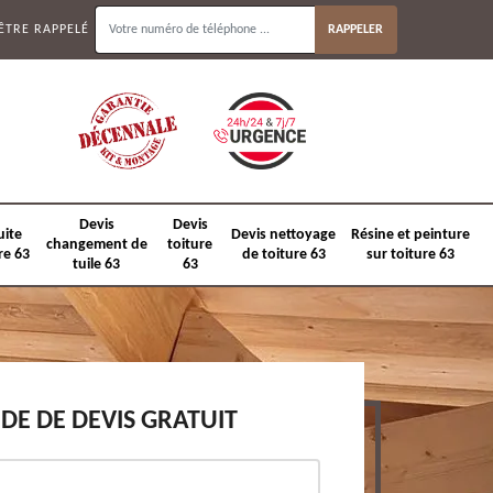
ÊTRE RAPPELÉ
Devis
Devis
uite
Devis nettoyage
Résine et peinture
changement de
toiture
re 63
de toiture 63
sur toiture 63
tuile 63
63
E DE DEVIS GRATUIT