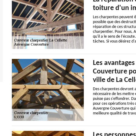
toiture d'un i
Les charpentes peuvent êtr
possible que des destruct
réparation de ces structur
charpentier. Pour nous, 
qu'il a le sens de l'écoute
tâches. Si vous désirez d'a
Les avantages
Couverture po
ville de La Cel
Des charpentes devront ab
nécessaire de les mettre 
puisse pas s'effondrer. Da
pour ces opérations très d
Auvergne Couverture qui a
meilleure qualité de trava
Les personnes 