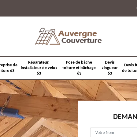
Réparateur,
Pose de bâche
Devis
reprise de
Devis f
installateur de velux
toiture et bâchage
zingueur
oiture 63
de toitu
63
63
63
DEMAND