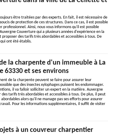
rture dans la ville de La Cellette et
jours être traitées par des experts. En fait, il est nécessaire de
soucis de protection de ces structures. Dans ce cas, il est possible
er professionnel. Ainsi, nous vous informons qu'il est possible
 Auvergne Couverture qui a plusieurs années d'expérience en la
t proposer des tarifs très abordables et accessibles à tous. De
 qui ont été établis.
 de la charpente d'un immeuble à La
le 63330 et ses environs
ent de la charpente peuvent se faire pour assurer leur
st possible que des insectes xylophages puissent les endommager.
ntions, il va falloir solliciter un expert en la matière. Auvergne
es tarifs très abordables et accessibles à tous. De plus, il peut
t abordables alors qu'il ne manage pas ses efforts pour assurer
ravail. Pour les informations supplémentaires, il suffit de visiter
ojets à un couvreur charpentier