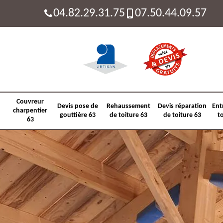
04.82.29.31.75
07.50.44.09.57
Couvreur
Devis pose de
Rehaussement
Devis réparation
Ent
charpentier
gouttière 63
de toiture 63
de toiture 63
t
63