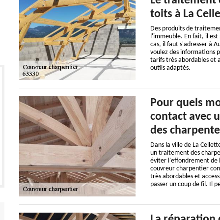
Le traitement
toits à La Cel
Des produits de traiteme
l'immeuble. En fait, il es
cas, il faut s'adresser à
voulez des informations plu
tarifs très abordables et 
outils adaptés.
Pour quels mot
contact avec u
des charpente
Dans la ville de La Celle
un traitement des charpent
éviter l'effondrement de l
couvreur charpentier com
très abordables et accessi
passer un coup de fil. Il p
La réparation 